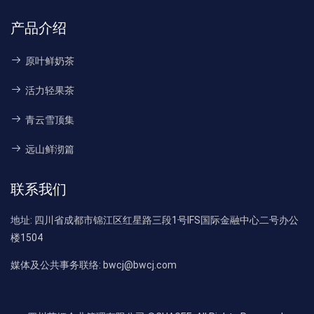
产品介绍
原叶鲜奶茶
活力轻果茶
青云雪顶集
远山鲜沏篇
联系我们
地址:
四川省成都市锦江区红星路三段1号IFS国际金融中心二号办公
楼1504
媒体及公共事务联络:
bwcj@bwcj.com