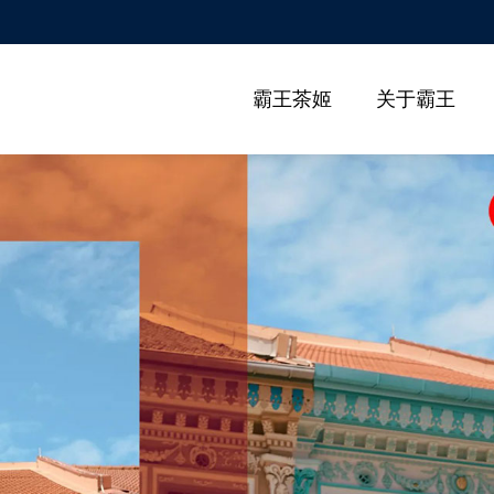
霸王茶姬
关于霸王