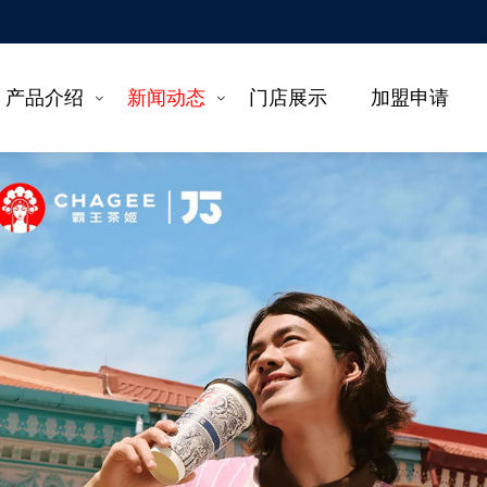
产品介绍
新闻动态
门店展示
加盟申请