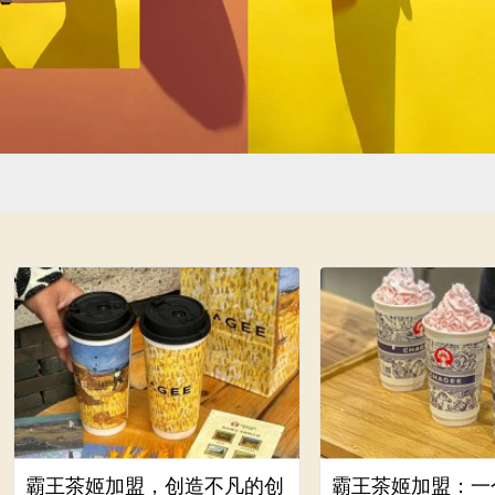
霸王茶姬加盟，创造不凡的创
霸王茶姬加盟：一