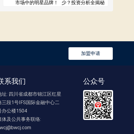
市场中的明星品牌！
少？投资分析全揭秘
加盟申请
联系我们
公众号
地址:
四川省成都市锦江区红星
路三段1号IFS国际金融中心二
号办公楼1504
媒体及公共事务联络:
wcj@bwcj.com