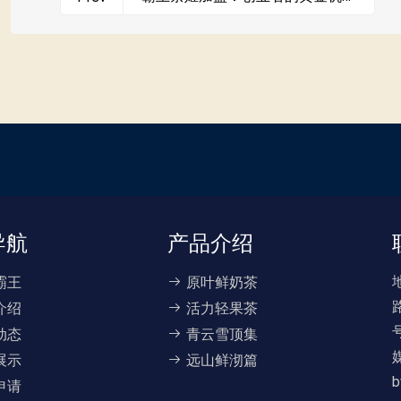
会
导航
产品介绍
霸王
原叶鲜奶茶
介绍
活力轻果茶
动态
青云雪顶集
展示
远山鲜沏篇
b
申请