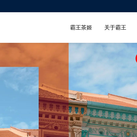
霸王茶姬
关于霸王